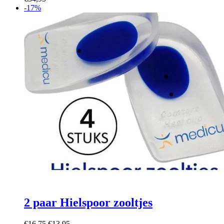
-17%
2 paar Hielspoor zooltjes
Oorspronkelijke
Huidige
€
16,75
€
13,95