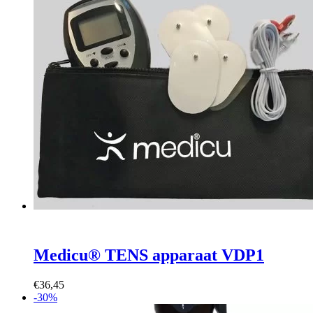
Medicu® TENS apparaat VDP1
€
36,45
-30%