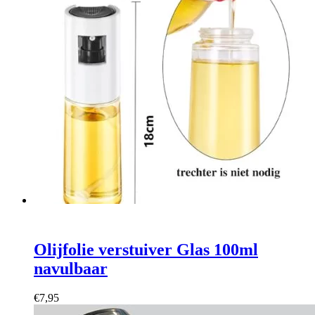
was:
is:
€17,95.
€14,95.
Olijfolie verstuiver Glas 100ml
navulbaar
€
7,95