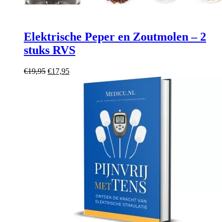
Elektrische Peper en Zoutmolen – 2
stuks RVS
Oorspronkelijke
Huidige
€
19,95
€
17,95
prijs
prijs
was:
is:
€19,95.
€17,95.