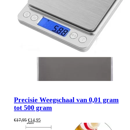
Precisie Weegschaal van 0,01 gram
tot 500 gram
Oorspronkelijke
Huidige
€
17,95
€
14,95
prijs
prijs