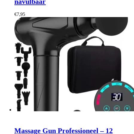
navulbaar
€
7,95
Massage Gun Professioneel – 12