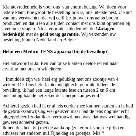
Klanttevredenheid is voor ons van enorm belang. Wij doen voor
iedere klant, hoe groot de bestelling ook is, ons uiterste best. U kunt
van ons verwachten dat wij eerlijk zijn over ons aangeboden
producten en dat u ten alle tijden contact met ons kunt opnemen bij
eventuele vragen. Niets voor niets bieden wij de
14-dagen
bedenktijd
met de
geld terug garantie
. Wij verzenden uw
bestelling binnen Nederland en België
Helpt een Medicu TENS apparaat bij de bevalling?
Het antwoord is Ja. Een van onze klanten deelde recent haar
ervaring met ons en wij citeren:
” Inmiddels zijn we heel erg gelukkig met ons zoontje van 4
weken! De Tens heb ik uiteindelijk echt gebruikt tijdens de
bevalling, ik had een lange latente fase en tussen 2 en 6 cm
ontsluiting haalde het zeker de scherpe kantjes eraf!
Achteraf gezien had ik er al iets eerder mee kunnen starten en ik had
de gebruiksaanwijzing wel gelezen maar had de tens nog niet echt
uitgeprobeerd zodat ik er vertrouwd mee was, dat was wel handig
geweest achteraf gezien.
Ik ben dus heel blij met de aankoop (zeker ook voor de prijs) en
adviseer het anderen nu! Fijne dag en groetjes! Mia “