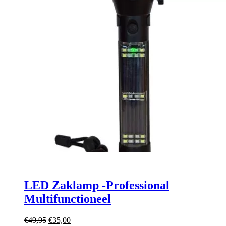
LED Zaklamp -Professional
Multifunctioneel
Oorspronkelijke
Huidige
€
49,95
€
35,00