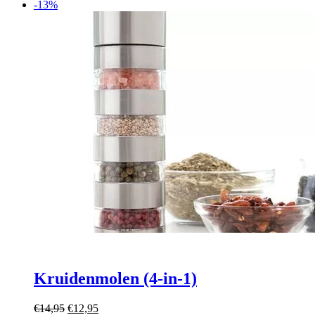
prijs
prijs
-13%
was:
is:
€49,95.
€35,00.
Kruidenmolen (4-in-1)
Oorspronkelijke
Huidige
€
14,95
€
12,95