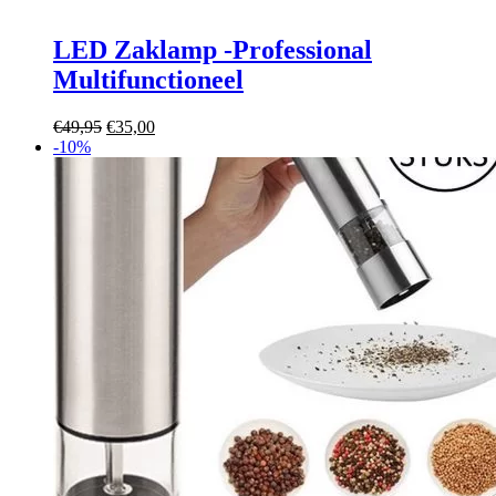
LED Zaklamp -Professional
Multifunctioneel
Oorspronkelijke
Huidige
€
49,95
€
35,00
prijs
prijs
-10%
was:
is:
€49,95.
€35,00.