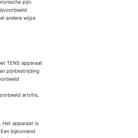
ronische pijn.
Bijvoorbeeld
eel andere wijze
 het TENS apparaat
n pijnbestrijding
oorbeeld
orbeeld artritis,
 Het apparaat is
. Een bijkomend