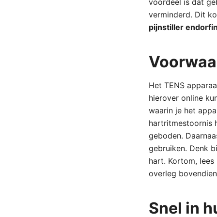
voordeel is dat ge
verminderd. Dit k
pijnstiller endorfi
Voorwaa
Het TENS apparaat 
hierover online ku
waarin je het appa
hartritmestoornis 
geboden. Daarnaast
gebruiken. Denk bi
hart. Kortom, lees 
overleg bovendien 
Snel in h