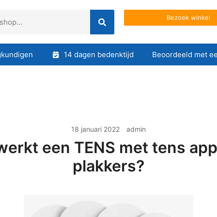
Bezoek winkel
gkundigen
14 dagen bedenktijd
Beoordeeld met ee
18 januari 2022
admin
werkt een TENS met tens app
plakkers?