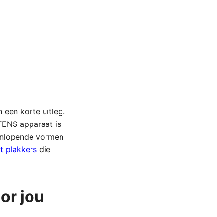
 een korte uitleg.
 TENS apparaat is
eenlopende vormen
t plakkers
die
or jou