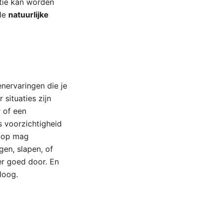
atie kan worden
 de
natuurlijke
enervaringen die je
 situaties zijn
r of een
s voorzichtigheid
t op mag
gen, slapen, of
ter goed door. En
loog.