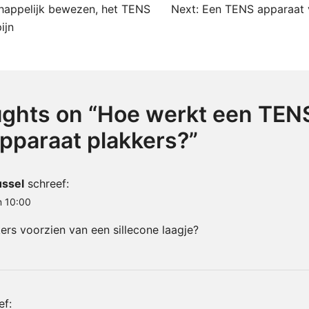
happelijk bewezen, het TENS
Next:
Een TENS apparaat ve
ijn
ghts on “
Hoe werkt een TEN
apparaat plakkers?
”
ussel
schreef:
m 10:00
kers voorzien van een sillecone laagje?
ef: