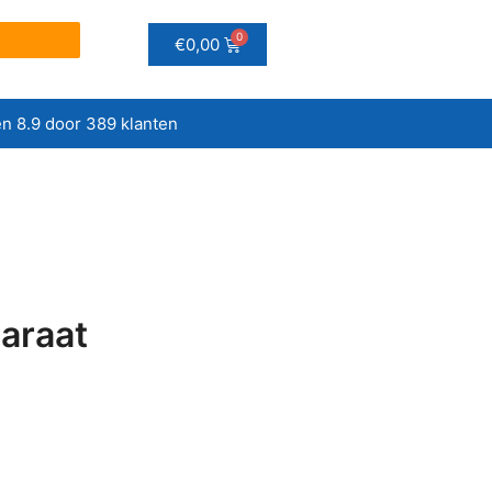
€
0,00
n 8.9 door 389 klanten
araat