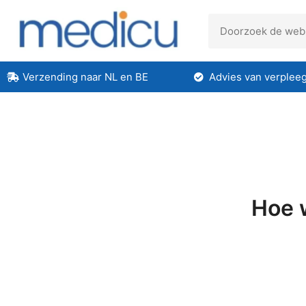
Verzending naar NL en BE
Advies van verplee
Hoe 