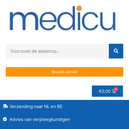
Bezoek winkel
€
0,00
Verzending naar NL en BE
Advies van verpleegkundigen