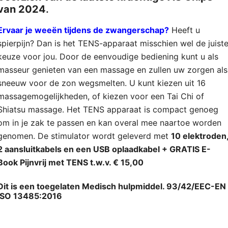
van 2024
.
Ervaar je weeën tijdens de zwangerschap
?
Heeft u
spierpijn? Dan is het TENS-apparaat misschien wel de juist
keuze voor jou. Door de eenvoudige bediening kunt u als
masseur genieten van een massage en zullen uw zorgen als
sneeuw voor de zon wegsmelten. U kunt kiezen uit 16
massagemogelijkheden, of kiezen voor een Tai Chi of
Shiatsu massage. Het TENS apparaat is compact genoeg
om in je zak te passen en kan overal mee naartoe worden
genomen. De stimulator wordt geleverd met
10 elektroden
2 aansluitkabels en een USB oplaadkabel + GRATIS E-
Book Pijnvrij met TENS t.w.v. € 15,00
Dit is een toegelaten Medisch hulpmiddel. 93/42/EEC-EN
ISO 13485:2016