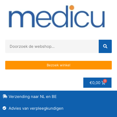
Bezoek winkel
€
0,00
Verzending naar NL en BE
Advies van verpleegkundigen