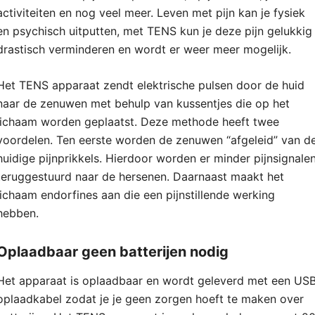
activiteiten en nog veel meer. Leven met pijn kan je fysiek
en psychisch uitputten, met TENS kun je deze pijn gelukkig
drastisch verminderen en wordt er weer meer mogelijk.
Het TENS apparaat zendt elektrische pulsen door de huid
naar de zenuwen met behulp van kussentjes die op het
lichaam worden geplaatst. Deze methode heeft twee
voordelen. Ten eerste worden de zenuwen “afgeleid” van d
huidige pijnprikkels. Hierdoor worden er minder pijnsignale
teruggestuurd naar de hersenen. Daarnaast maakt het
lichaam endorfines aan die een pijnstillende werking
hebben.
Oplaadbaar geen batterijen nodig
Het apparaat is oplaadbaar en wordt geleverd met een US
oplaadkabel zodat je je geen zorgen hoeft te maken over