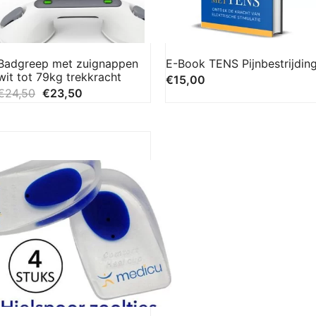
Badgreep met zuignappen
E-Book TENS Pijnbestrijdin
wit tot 79kg trekkracht
€
15,00
€
24,50
€
23,50