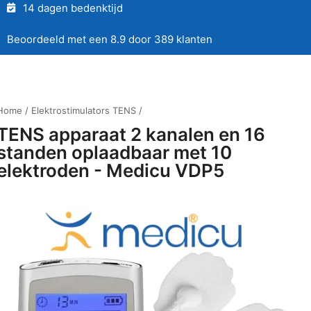
14 dagen bedenktijd
Beoordeeld met een 8.9 door 389 klanten
Home
/
Elektrostimulators TENS
/
TENS apparaat 2 kanalen en 16
standen oplaadbaar met 10
elektroden - Medicu VDP5