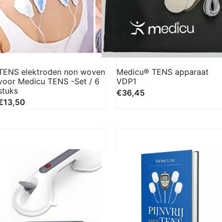
TENS elektroden non woven
Medicu® TENS apparaat
voor Medicu TENS -Set / 6
VDP1
stuks
€
36,45
€
13,50