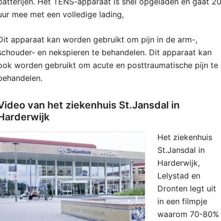
batterijen. Het TENS-apparaat is snel opgeladen en gaat 2
uur mee met een volledige lading,
Dit apparaat kan worden gebruikt om pijn in de arm-,
schouder- en nekspieren te behandelen. Dit apparaat kan
ook worden gebruikt om acute en posttraumatische pijn te
behandelen.
Video van het ziekenhuis St.Jansdal in
Harderwijk
Het ziekenhuis
St.Jansdal in
Harderwijk,
Lelystad en
Dronten legt uit
in een filmpje
waarom 70-80%