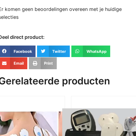
Er komen geen beoordelingen overeen met je huidige
selecties
Deel direct product:
Facebook
Twitter
WhatsApp
Email
Print
Gerelateerde producten