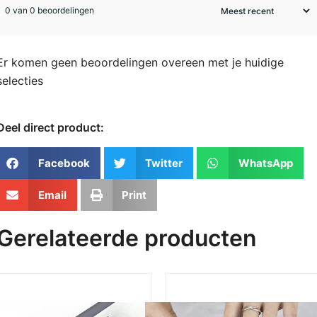
0 van 0 beoordelingen
Er komen geen beoordelingen overeen met je huidige
selecties
Deel direct product:
Facebook
Twitter
WhatsApp
Email
Print
Gerelateerde producten