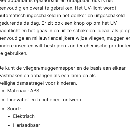
Het apparaat is oplaadbaar en draagbaar, dus is het
eenvoudig en overal te gebruiken. Het UV-licht wordt
automatisch ingeschakeld in het donker en uitgeschakeld
gedurende de dag. Er zit ook een knop op om het UV-
nachtlicht en het gaas in en uit te schakelen. Ideaal als je o
eenvoudige en milieuvriendelijkere wijze vliegen, muggen e
andere insecten wilt bestrijden zonder chemische producte
te gebruiken.
Je kunt de vliegen/muggenmepper en de basis aan elkaar
vastmaken en ophangen als een lamp en als
veiligheidsmaatregel voor kinderen.
Materiaal: ABS
Innovatief en functioneel ontwerp
Soort:
Elektrisch
Herlaadbaar