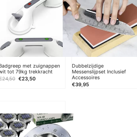
Badgreep met zuignappen
Dubbelzijdige
wit tot 79kg trekkracht
Messenslijpset Inclusief
Accessoires
€
24,50
€
23,50
€
39,95