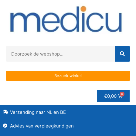
Bezoek winkel
€
0,00
Verzending naar NL en BE
Advies van verpleegkundigen