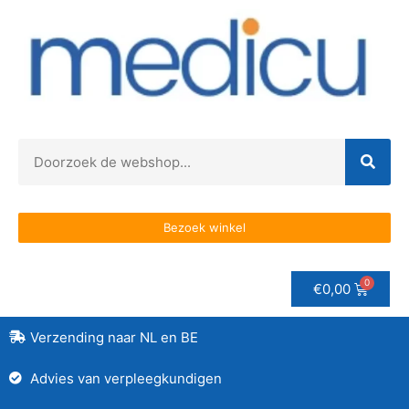
Bezoek winkel
€
0,00
Verzending naar NL en BE
Advies van verpleegkundigen