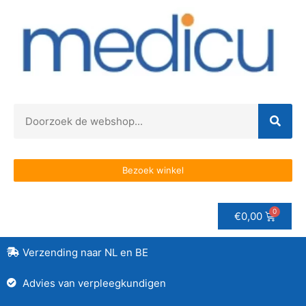
Bezoek winkel
€
0,00
Verzending naar NL en BE
Advies van verpleegkundigen