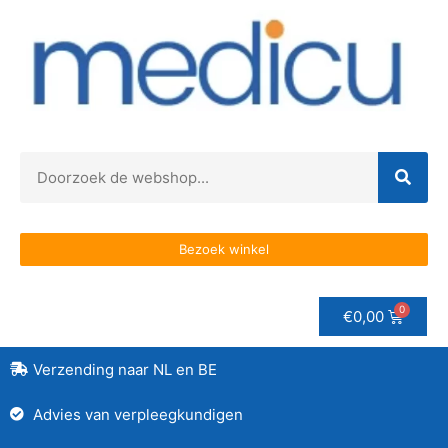
Bezoek winkel
€
0,00
Verzending naar NL en BE
Advies van verpleegkundigen