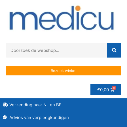
Bezoek winkel
€
0,00
Verzending naar NL en BE
Advies van verpleegkundigen